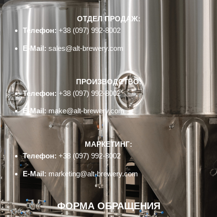
ОТДЕЛ ПРОДАЖ:
Телефон:
+38 (097) 992-8002
E-Mail:
sales@alt-brewery.com
ПРОИЗВОДСТВО:
Телефон:
+38 (097) 992-8002
E-Mail:
make@alt-brewery.com
МАРКЕТИНГ:
Телефон:
+38 (097) 992-8002
E-Mail:
marketing@alt-brewery.com
ФОРМА ОБРАЩЕНИЯ