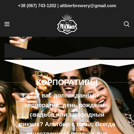
+38 (067) 743-1202
|
altbierbrewery@gmail.com
КОРПОРАТИВЫ
У вас долгожданный
корпоратив, день рождения,
свадьба или загородный
пикник? Альтбир с вами. Всегда
качественный продукт для