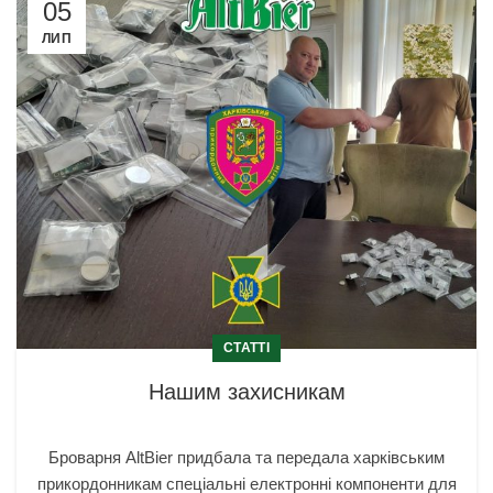
05
ЛИП
СТАТТІ
Нашим захисникам
Броварня AltBier придбала та передала харківським
прикордонникам спеціальні електронні компоненти для