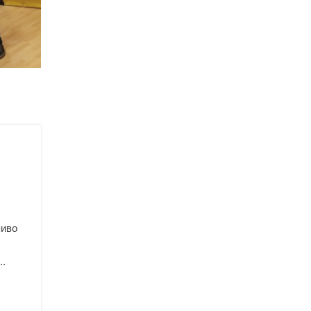
пиво
..