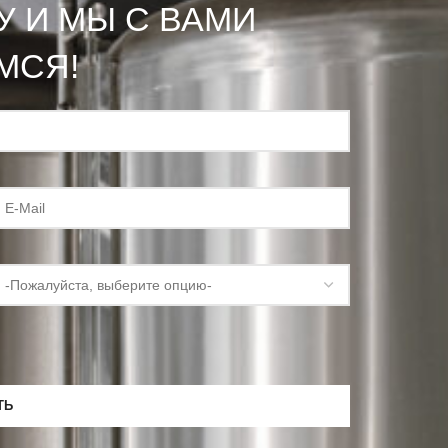
У И МЫ С ВАМИ
МСЯ!