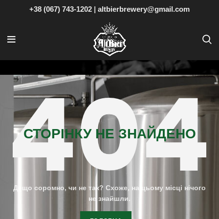
+38 (067) 743-1202
|
altbierbrewery@gmail.com
СТОРІНКУ НЕ ЗНАЙДЕНО
Дещо соромно, чи не так? Схоже, на цьому місці нічого
не знайшли.