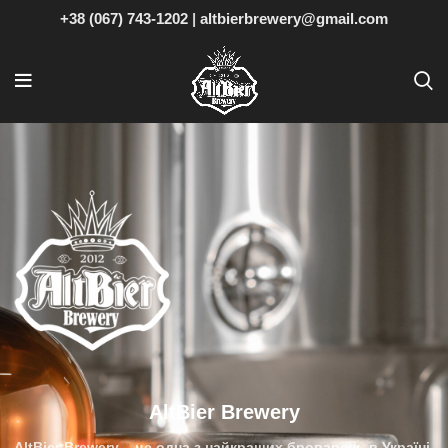
+38 (067) 743-1202
|
altbierbrewery@gmail.com
AltBier Brewery
AltBier Brewery – це одна з найкращих
броварень в
Україні,