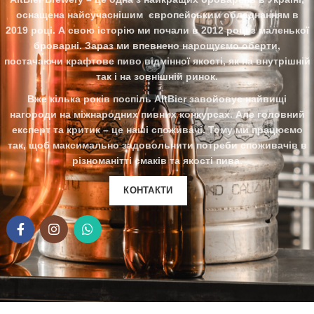
оснащена найсучаснішим європейським обладнанням в
2019 році. А свою історію ми почали в 2012 році з маленької
броварні. Зараз ми впевнено нарощуємо оберти,
постачаючи крафтове пиво відмінної якості, як на внутрішній
так і на зовнішній ринок.
Вже кілька
років поспіль AltBier завойовує найвищі
нагороди на міжнародних пивних конкурсах. Але головний
експерт та критик – це наші споживачі. Тому ми працю
є
мо
так, щоб максимально задовольнити потреби споживачів в
різноманітті смаків та якості пива.
КОНТАКТИ