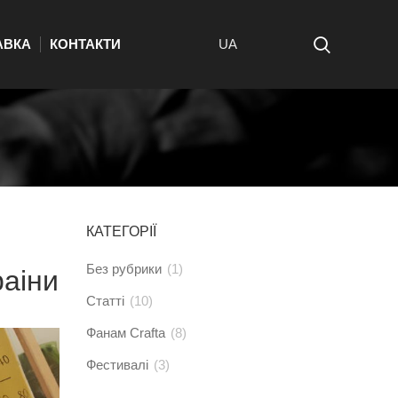
АВКА
КОНТАКТИ
UA
КАТЕГОРІЇ
Без рубрики
(1)
раiни
Статті
(10)
Фанам Crafta
(8)
Фестивалі
(3)