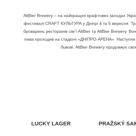
AltBier Brewery – на найкращих крафтових заходах Укр
фестивалі CRAFT КУЛЬТУРА у Днiпрi 4 та 5 вересня. Тра
броварень ресторанів сім’ї AltBier та AltBier Brewery.
пива проходив на стадіоні «ДНІПРО-АРЕНА». Наступне свя
Львові. AltBier Brewery продовжує св
LUCKY LAGER
PRAŽSKÝ SA