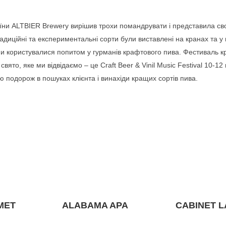
аїни ALTBIER Brewery вирішив трохи помандрувати і представила св
дицiйнi та експериментальні сорти були виставлені на кранах та у
 Вони користувалися попитом у гурманів крафтового пива. Фестиваль 
то, яке ми відвідаємо – це Craft Beer & Vinil Music Festival 10-12
ою подорож в пошуках клієнта i винахіди кращих сортів пива.
MET
ALABAMA APA
CABINET 