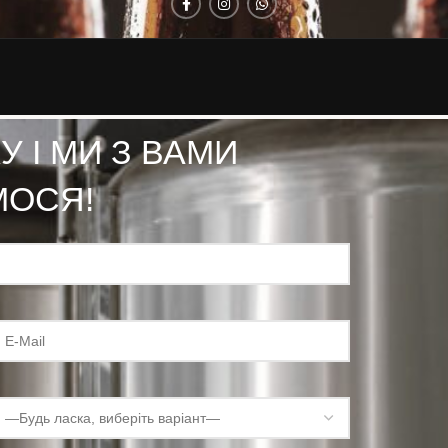
 І МИ З ВАМИ
МОСЯ!