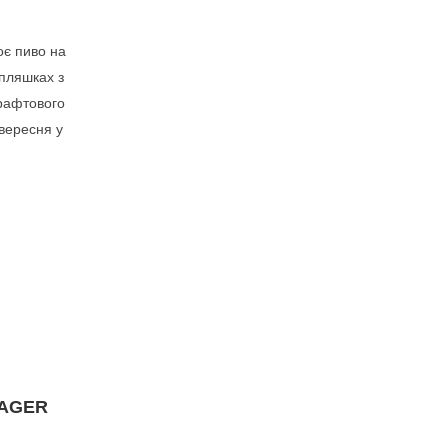
оє пиво на
 пляшках з
крафтового
 вересня у
LAGER