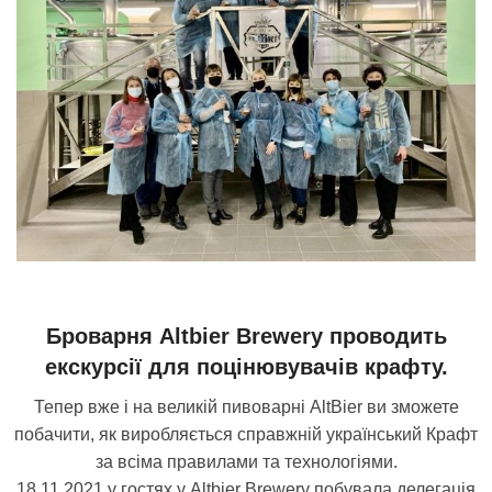
Броварня Altbier Brewery проводить
екскурсії для поцінювувачів крафту.
Тепер вже і на великій пивоварні AltBier ви зможете
побачити, як виробляється справжній український Крафт
за всіма правилами та технологіями.
18.11.2021 у гостях у Altbier Brewery побувала делегація