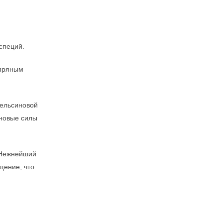
специй.
 пряным
пельсиновой
 новые силы
. Нежнейший
щение, что