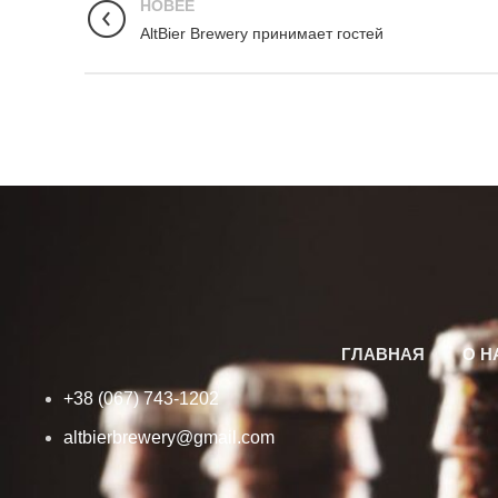
НОВЕЕ
AltBier Brewery принимает гостей
ГЛАВНАЯ
О Н
+38 (067) 743-1202
altbierbrewery@gmail.com