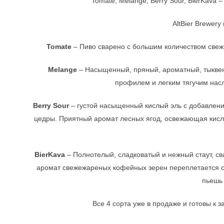
Tomate, Melange, Berry Sour, BierKava
AltBier Brewery
Tomate
– Пиво сварено с большим количеством свежи
Melange
– Насыщенный, пряный, ароматный, тыквен
профилем и легким тягучим нас
Berry Sour
– густой насыщенный кислый эль с добавлен
цедры. Приятный аромат лесных ягод, освежающая кисл
BierKava
– Полнотелый, сладковатый и нежный стаут, с
аромат свежежареных кофейных зерен переплетается с 
пьешь
Все 4 сорта уже в продаже и готовы к