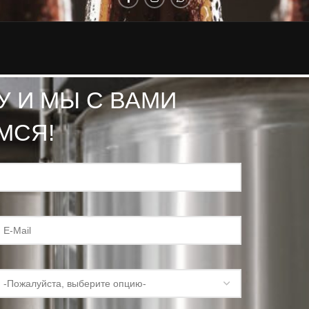
У И МЫ С ВАМИ
МСЯ!