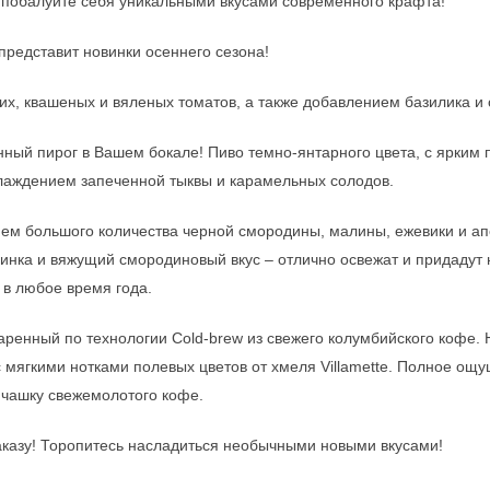
 – побалуйте себя уникальными вкусами современного крафта!
 представит новинки осеннего сезона!
х, квашеных и вяленых томатов, а также добавлением базилика и 
ный пирог в Вашем бокале! Пиво темно-янтарного цвета, с ярким
лаждением запеченной тыквы и карамельных солодов.
ием большого количества черной смородины, малины, ежевики и а
инка и вяжущий смородиновый вкус – отлично освежат и придадут
в любое время года.
варенный по технологии Cold-brew из свежего колумбийского кофе
мягкими нотками полевых цветов от хмеля Villamette. Полное ощу
 чашку свежемолотого кофе.
 заказу! Торопитесь насладиться необычными новыми вкусами!