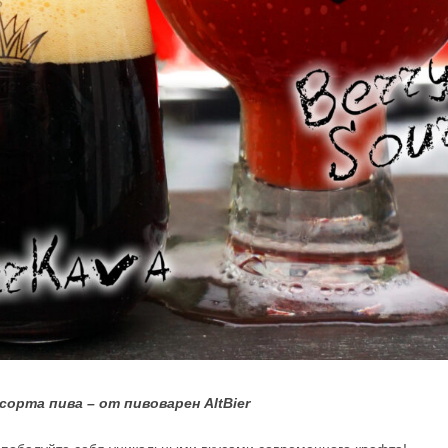
сорта пива – от пивоварен AltBier