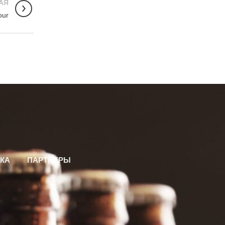
АЯ
our
КА
ПАРТНЕРЫ