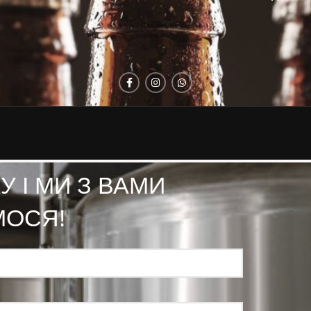
 І МИ З ВАМИ
МОСЯ!