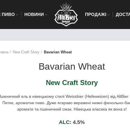
 ПИВО
НОВИНИ
ПРОДАЖІ
ДОСТ
ловна
New Craft Story
Bavarian Wheat
Bavarian Wheat
New Craft Story
шеничний ель в німецькому стилі Weissbier (Hefeweizen) від AltBier
Питке, ароматне пиво. Дуже яскраво виражені нижні фенольно-ба
аромати та пшеничний смак. Німецька класика як вона є!
ALC:
4.5%