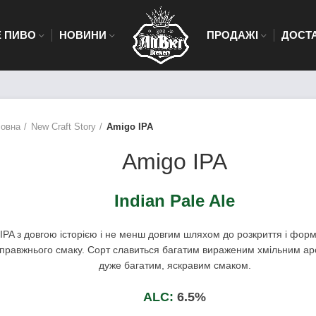
 ПИВО
НОВИНИ
ПРОДАЖІ
ДОСТ
ловна
New Craft Story
Amigo IPA
Amigo IPA
Indian Pale Ale
IPA з довгою історією і не менш довгим шляхом до розкриття і фор
правжнього смаку. Сорт славиться багатим вираженим хмільним ар
дуже багатим, яскравим смаком.
ALC:
6.5%