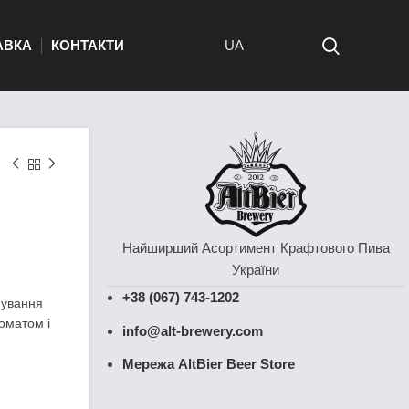
АВКА
КОНТАКТИ
UA
Найширший Асортимент Крафтового Пива
України
+38 (067) 743-1202
мування
оматом і
info@alt-brewery.com
Мережа AltBier Beer Store