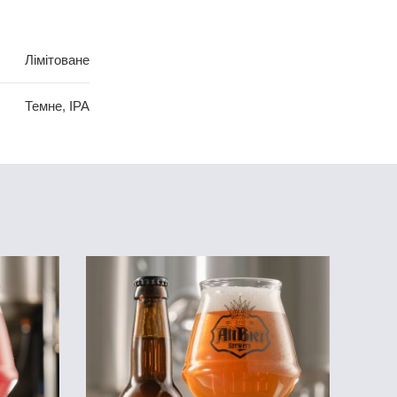
Лімітоване
Темне
,
IPA